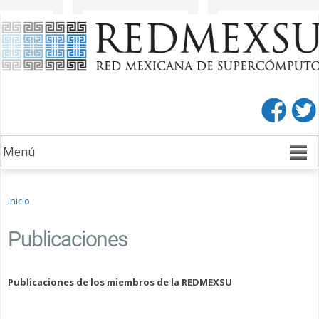
Pasar al
Pasar a
contenido
la barra
principal
lateral
derecha
Se encuentra usted aquí
Inicio
Publicaciones
Publicaciones de los miembros de la REDMEXSU