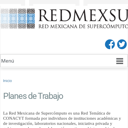
Pasar al
Pasar a
contenido
la barra
principal
lateral
derecha
Se encuentra usted aquí
Inicio
Planes de Trabajo
La Red Mexicana de Supercómputo es una Red Temática de
CONACYT formada por individuos de instituciones académicas y
de investigación, laboratorios nacionales, iniciativa privada y