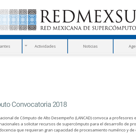
Pasar al
Pasar a
contenido
la barra
principal
lateral
derecha
rantes
Actividades
Noticias
Age
puto Convocatoria 2018
 Nacional de Cómputo de Alto Desempeño (LANCAD) convoca a profesores 
nacionales a solicitar recursos de supercómputo para el desarrollo de pr
 docencia que requieran gran capacidad de procesamiento numérico y de 